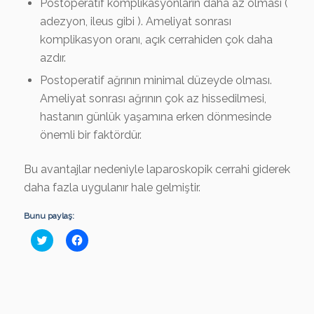
Postoperatif komplikasyonların daha az olması (
adezyon, ileus gibi ). Ameliyat sonrası
komplikasyon oranı, açık cerrahiden çok daha
azdır.
Postoperatif ağrının minimal düzeyde olması.
Ameliyat sonrası ağrının çok az hissedilmesi,
hastanın günlük yaşamına erken dönmesinde
önemli bir faktördür.
Bu avantajlar nedeniyle laparoskopik cerrahi giderek
daha fazla uygulanır hale gelmiştir.
Bunu paylaş:
Click
Facebook'ta
to
paylaşmak
share
için
on
tıklayın
Twitter
(Yeni
(Yeni
pencerede
pencerede
açılır)
açılır)