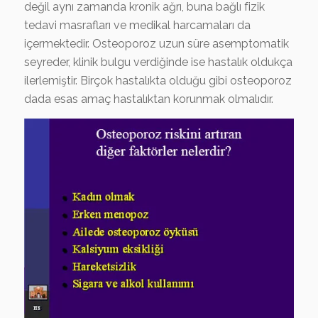
değil aynı zamanda kronik ağrı, buna bağlı fizik
tedavi masrafları ve medikal harcamaları da
içermektedir. Osteoporoz uzun süre asemptomatik
seyreder, klinik bulgu verdiğinde ise hastalık oldukça
ilerlemiştir. Birçok hastalıkta olduğu gibi osteoporoz
dada esas amaç hastalıktan korunmak olmalıdır.