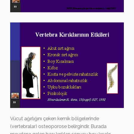
Vücut ağırlığını çeken kemik bölgelerinde
(vertebralar) osteoporose belirgindir. Burada