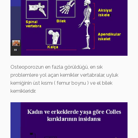
Osteoporozun en fazla görüldüğü, en sık
problemlere yol açan kemikler vertabralar, uyluk
kemiğinin üst kısmı ( femur boynu ) ve el bilek
kemikleridir.