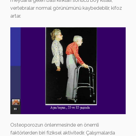
meydana gelen bası kırıkları sonucu boy kısalır,
vertebralar normal görünümünü kaybedebilir, kifoz
artar.
Osteoporozun önlenmesinde en önemli
faktörlerden biri fiziksel aktivitedir. Çalışmalarda