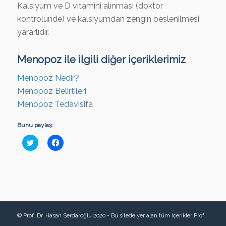
Kalsiyum ve D vitamini alınması (doktor
kontrolünde) ve kalsiyumdan zengin beslenilmesi
yararlıdır.
Menopoz ile ilgili diğer içeriklerimiz
Menopoz Nedir?
Menopoz Belirtileri
Menopoz Tedavisi
fa
Bunu paylaş:
Click
Facebook'ta
to
paylaşmak
share
için
on
tıklayın
Twitter
(Yeni
(Yeni
pencerede
pencerede
açılır)
açılır)
© Prof. Dr. Hasan Serdaroğlu 2020 - Bu sitede yer alan tüm içerikler Prof.