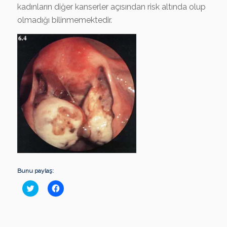
kadınların diğer kanserler açısından risk altında olup
olmadığı bilinmemektedir.
Bunu paylaş:
Click
Facebook'ta
to
paylaşmak
share
için
on
tıklayın
Twitter
(Yeni
(Yeni
pencerede
pencerede
açılır)