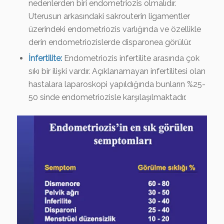
nedenlerden biri endometriozis olmalıdır.
Uterusun arkasındaki sakrouterin ligamentler
üzerindeki endometriozis varlığında ve özellikle
derin endometriozislerde disparonea görülür.
İnfertilite:
Endometriozis infertilite arasında çok
sıkı bir ilişki vardır. Açıklanamayan infertilitesi olan
hastalara laparoskopi yapıldığında bunların %25-
50 sinde endometriozisle karşılaşılmaktadır.