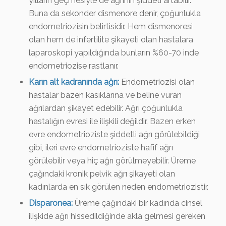
yılların geçmesiyle de ağrının şiddeti artabilir.
Buna da sekonder dismenore denir, çoğunlukla
endometriozisin belirtisidir. Hem dismenoresi
olan hem de infertilite şikayeti olan hastalara
laparoskopi yapıldığında bunların %60-70 inde
endometriozise rastlanır.
Karın alt kadranında ağrı:
Endometriozisi olan
hastalar bazen kasıklarına ve beline vuran
ağrılardan şikayet edebilir. Ağrı çoğunlukla
hastalığın evresi ile ilişkili değildir. Bazen erken
evre endometrioziste şiddetli ağrı görülebildiği
gibi, ileri evre endometrioziste hafif ağrı
görülebilir veya hiç ağrı görülmeyebilir. Üreme
çağındaki kronik pelvik ağrı şikayeti olan
kadınlarda en sık görülen neden endometriozistir.
Disparonea:
Üreme çağındaki bir kadında cinsel
ilişkide ağrı hissedildiğinde akla gelmesi gereken