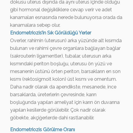
dokusu uterus dışında da aynı uterus içinde olduğu
gibi hormonal değişikliklere cevap verir ve adet
kanamaları esnasında nerede bulunuyorsa orada da
kanamalara sebep olur.
Endometriozis’in Sık Görüldüğü Yerler
Overler, rahimin (uterusun) arka yüzünde alt kısımda
bulunan ve rahimi çevre organlara bağlayan bağlar
(sakrouterin ligamentler), tubalar, uterusun arka
kısmındaki periton boşluğu, uterusu ön yüzü ve
mesanenin üstünü örten periton, barsakların en son
kısmı (rektosigmoit kolon) üst kısmı ve omentum.
Daha nadir olarak da apendikste, mesanede, ince
barsaklarda, üreterlerin çevresinde, karın
boşluğunda yapılan ameliyat için karın ön duvarına
yapılan kesilerde görülebilir. Çok nadir olarak
göbekte, akçiğerlerde dahi rastlanabilir.
Endometriozis Görülme Oranı