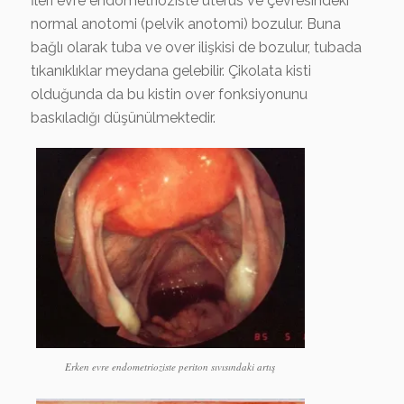
İleri evre endometrioziste uterus ve çevresindeki
normal anotomi (pelvik anotomi) bozulur. Buna
bağlı olarak tuba ve over ilişkisi de bozulur, tubada
tıkanıklıklar meydana gelebilir. Çikolata kisti
olduğunda da bu kistin over fonksiyonunu
baskıladığı düşünülmektedir.
Erken evre endometrioziste periton sıvısındaki artış