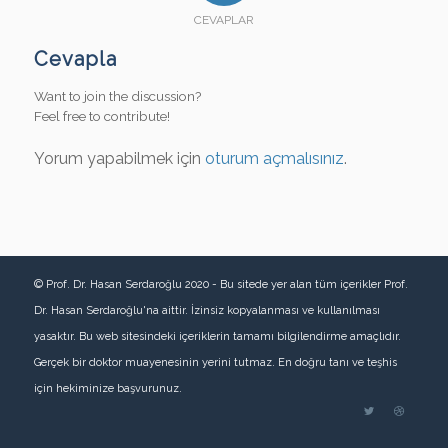
CEVAPLAR
Cevapla
Want to join the discussion?
Feel free to contribute!
Yorum yapabilmek için
oturum açmalısınız
.
© Prof. Dr. Hasan Serdaroğlu 2020 - Bu sitede yer alan tüm içerikler Prof.
Dr. Hasan Serdaroğlu'na aittir. İzinsiz kopyalanması ve kullanılması
yasaktır. Bu web sitesindeki içeriklerin tamamı bilgilendirme amaçlıdır.
Gerçek bir doktor muayenesinin yerini tutmaz. En doğru tanı ve teşhis
için hekiminize başvurunuz.