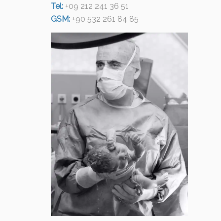
Tel:
+09 212 241 36 51
GSM:
+90 532 261 84 85