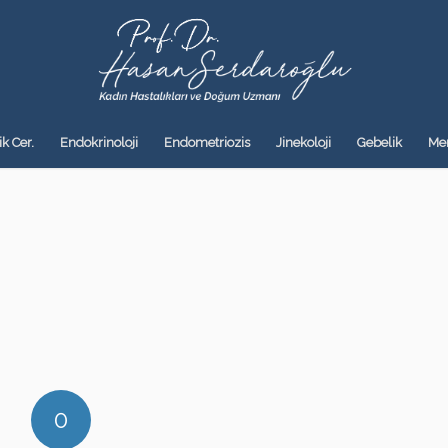
k Cer.
Endokrinoloji
Endometriozis
Jinekoloji
Gebelik
Me
0