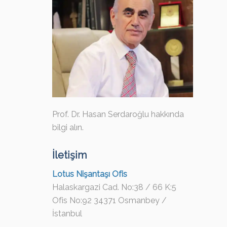
Prof. Dr. Hasan Serdaroğlu hakkında
bilgi alın.
İletişim
Lotus Nişantaşı Ofis
Halaskargazi Cad. No:38 / 66 K:5
Ofis No:92 34371 Osmanbey /
İstanbul