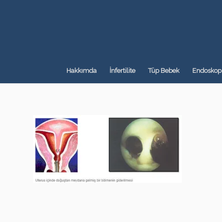
Hakkımda
İnfertilite
Tüp Bebek
Endoskopi