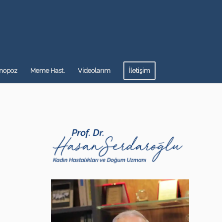
nopoz
Meme Hast.
Videolarım
İletişim