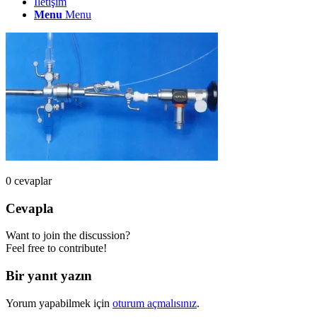
İletişim
Menu
Menu
0
cevaplar
Cevapla
Want to join the discussion?
Feel free to contribute!
Bir yanıt yazın
Yorum yapabilmek için
oturum açmalısınız
.