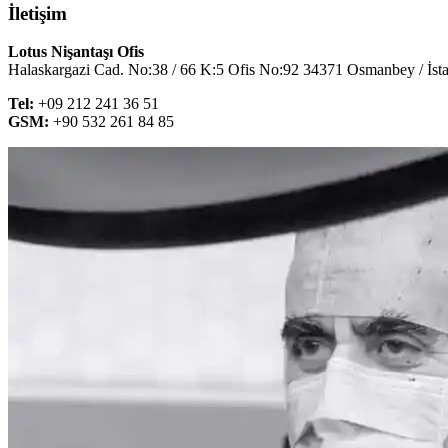
İletişim
Lotus Nişantaşı Ofis
Halaskargazi Cad. No:38 / 66 K:5 Ofis No:92 34371 Osmanbey / İst
Tel:
+09 212 241 36 51
GSM:
+90 532 261 84 85