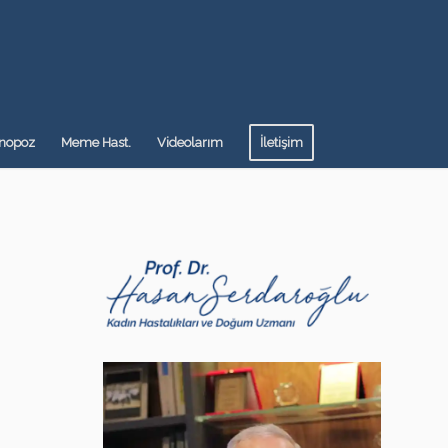
nopoz
Meme Hast.
Videolarım
İletişim