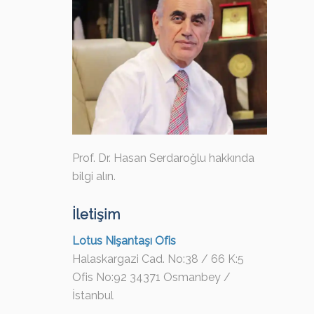
Prof. Dr. Hasan Serdaroğlu hakkında
bilgi alın.
İletişim
Lotus Nişantaşı Ofis
Halaskargazi Cad. No:38 / 66 K:5
Ofis No:92 34371 Osmanbey /
İstanbul