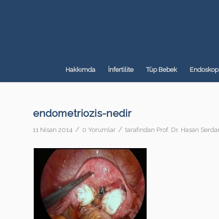
Hakkımda
İnfertilite
Tüp Bebek
Endoskopi
endometriozis-nedir
/
/
11 Nisan 2014
0 Yorumlar
tarafından
Prof. Dr. Hasan Serda