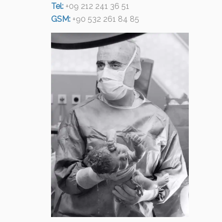
Tel:
+09 212 241 36 51
GSM:
+90 532 261 84 85