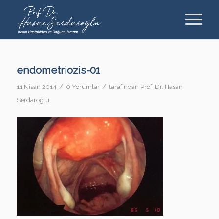
endometriozis-01
/
/
11 Nisan 2014
0 Yorumlar
tarafından
Prof. Dr. Hasan
Serdaroğlu