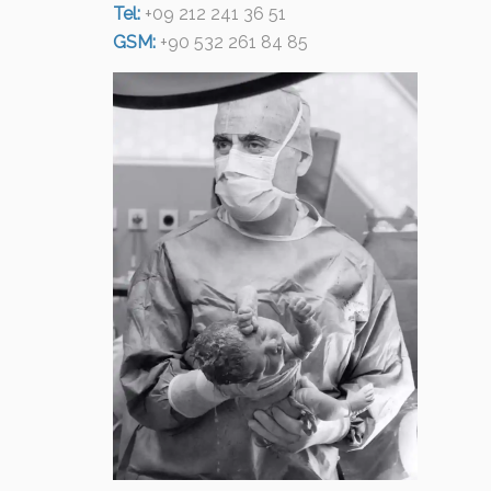
Tel:
+09 212 241 36 51
GSM:
+90 532 261 84 85