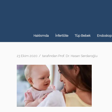
Hakkımda
İnfertilite
Tüp Bebek
Endoskopi
/
23 Ekim 2020
tarafından
Prof. Dr. Hasan Serdaroğlu