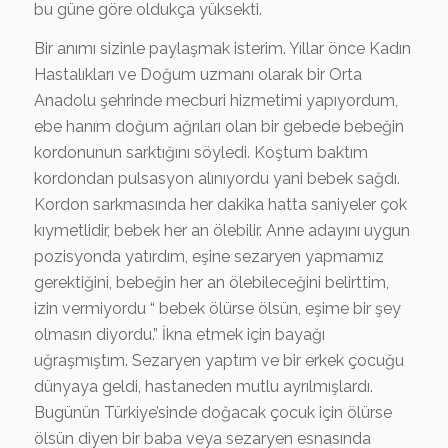
bu güne göre oldukça yüksekti.
Bir anımı sizinle paylaşmak isterim. Yıllar önce Kadın
Hastalıkları ve Doğum uzmanı olarak bir Orta
Anadolu şehrinde mecburi hizmetimi yapıyordum,
ebe hanım doğum ağrıları olan bir gebede bebeğin
kordonunun sarktığını söyledi. Koştum baktım
kordondan pulsasyon alınıyordu yani bebek sağdı.
Kordon sarkmasında her dakika hatta saniyeler çok
kıymetlidir, bebek her an ölebilir. Anne adayını uygun
pozisyonda yatırdım, eşine sezaryen yapmamız
gerektiğini, bebeğin her an ölebileceğini belirttim,
izin vermiyordu “ bebek ölürse ölsün, eşime bir şey
olmasın diyordu.” İkna etmek için bayağı
uğraşmıştım. Sezaryen yaptım ve bir erkek çocuğu
dünyaya geldi, hastaneden mutlu ayrılmışlardı.
Bugünün Türkiye’sinde doğacak çocuk için ölürse
ölsün diyen bir baba veya sezaryen esnasında