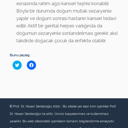
esnasında rahim ağzı kanseri teşhisi konabilir.
Böyle bir durumda doğum mutlak sezaryenle
yapılır ve doğum sonrası hastanın kanseri tedavi
edilir. Aktif bir genital herpes varlığında da
doğumun sezaryenle sonlandırılması gerekir, aksi
takdirde doğacak çocuk da enfekte olabilir.
Bunu paylaş:
Click
Facebook'ta
to
paylaşmak
share
için
on
tıklayın
Twitter
(Yeni
(Yeni
pencerede
pencerede
açılır)
açılır)
© Prof. Dr. Hasan Serdaroğlu 2020 - Bu sitede yer alan tüm içerikler Prof.
Dr. Hasan Serdaroğlu'na aittir. İzinsiz kopyalanması ve kullanılması
yasaktır. Bu web sitesindeki içeriklerin tamamı bilgilendirme amaçlıdır.