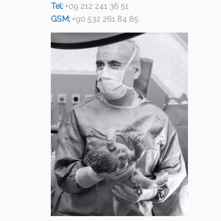
Tel:
+09 212 241 36 51
GSM:
+90 532 261 84 85