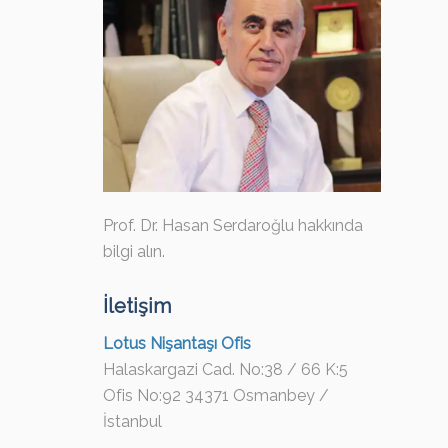
Prof. Dr. Hasan Serdaroğlu hakkında
bilgi alın.
İletişim
Lotus Nişantaşı Ofis
Halaskargazi Cad. No:38 / 66 K:5
Ofis No:92 34371 Osmanbey /
İstanbul