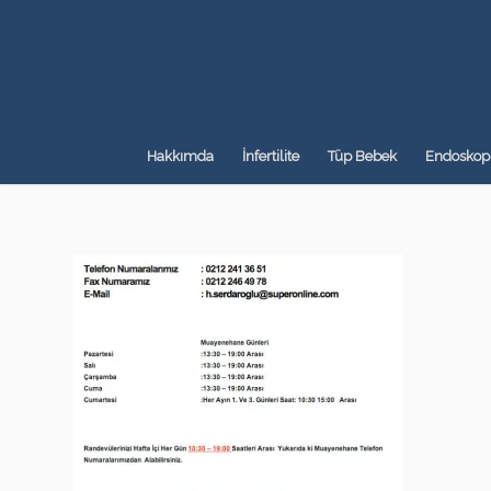
Hakkımda
İnfertilite
Tüp Bebek
Endoskopi