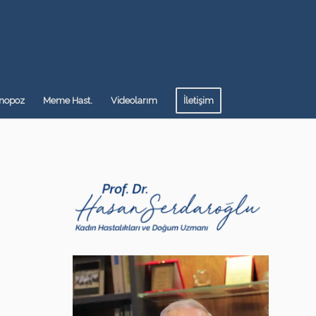
nopoz
Meme Hast.
Videolarım
İletişim