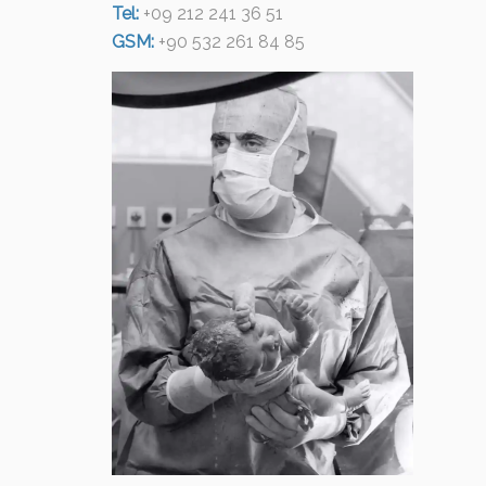
Tel:
+09 212 241 36 51
GSM:
+90 532 261 84 85