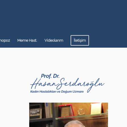
nopoz
Meme Hast.
Videolarım
İletişim