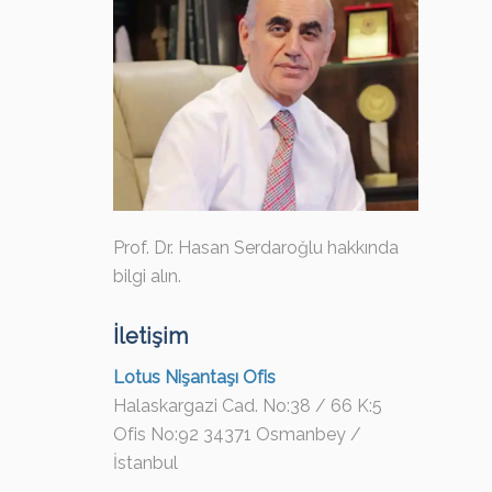
Prof. Dr. Hasan Serdaroğlu hakkında
bilgi alın.
İletişim
Lotus Nişantaşı Ofis
Halaskargazi Cad. No:38 / 66 K:5
Ofis No:92 34371 Osmanbey /
İstanbul