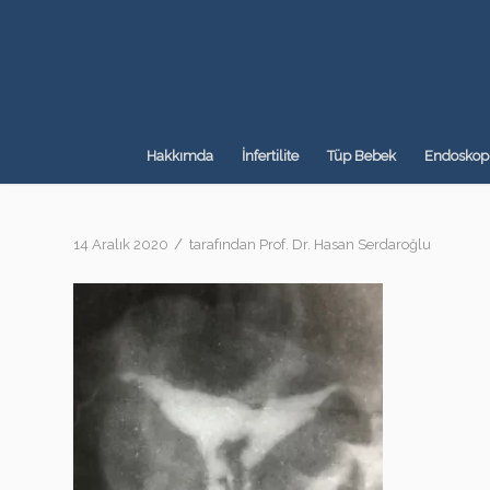
Hakkımda
İnfertilite
Tüp Bebek
Endoskopi
/
14 Aralık 2020
tarafından
Prof. Dr. Hasan Serdaroğlu