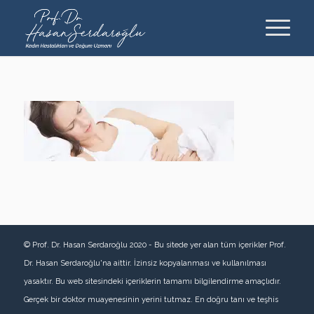
© Prof. Dr. Hasan Serdaroğlu 2020 - Bu sitede yer alan tüm içerikler Prof.
Dr. Hasan Serdaroğlu'na aittir. İzinsiz kopyalanması ve kullanılması
yasaktır. Bu web sitesindeki içeriklerin tamamı bilgilendirme amaçlıdır.
Gerçek bir doktor muayenesinin yerini tutmaz. En doğru tanı ve teşhis