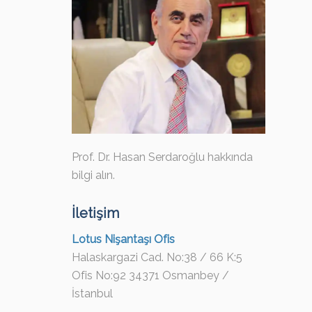
Prof. Dr. Hasan Serdaroğlu hakkında
bilgi alın.
İletişim
Lotus Nişantaşı Ofis
Halaskargazi Cad. No:38 / 66 K:5
Ofis No:92 34371 Osmanbey /
İstanbul