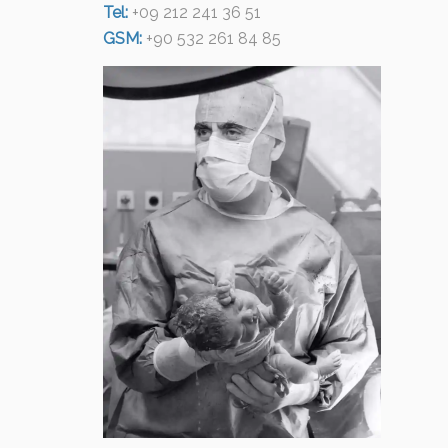
Tel:
+09 212 241 36 51
GSM:
+90 532 261 84 85