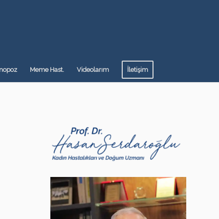
nopoz
Meme Hast.
Videolarım
İletişim