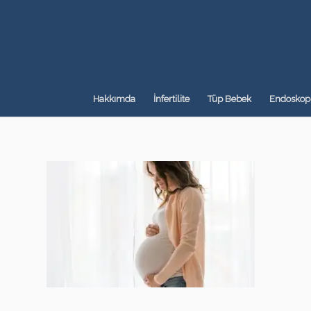
Hakkımda
İnfertilite
Tüp Bebek
Endoskopi