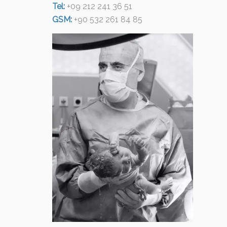
Tel:
+09 212 241 36 51
GSM:
+90 532 261 84 85