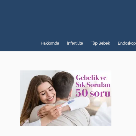
Hakkımda
İnfertilite
Tüp Bebek
Endoskopi