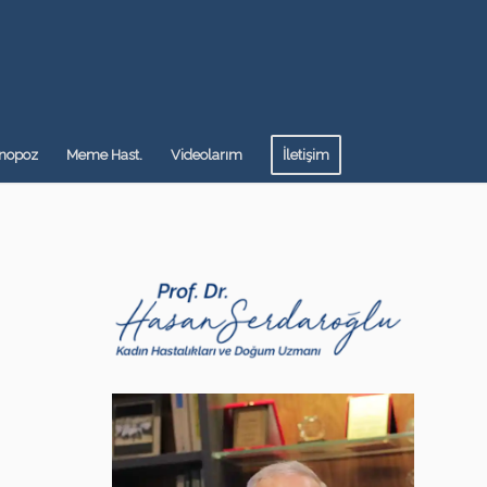
nopoz
Meme Hast.
Videolarım
İletişim