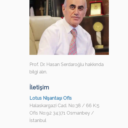
Prof. Dr. Hasan Serdaroğlu hakkında
bilgi alın.
İletişim
Lotus Nişantaşı Ofis
Halaskargazi Cad. No:38 / 66 K:5
Ofis No:92 34371 Osmanbey /
İstanbul